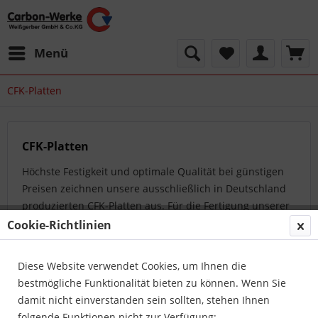
Menü
CFK-Platten
CFK-Platten
Höchste Festigkeit und optimale Qualität bei günstigen
Preisen zeichnen unsere ausschließlich in Deutschland
produzierten CFK-Platten aus. Für die Fertigung unserer
Platten werden überwiegend...
mehr erfahren »
Cookie-Richtlinien
Diese Website verwendet Cookies, um Ihnen die
Topseller
bestmögliche Funktionalität bieten zu können. Wenn Sie
damit nicht einverstanden sein sollten, stehen Ihnen
folgende Funktionen nicht zur Verfügung: