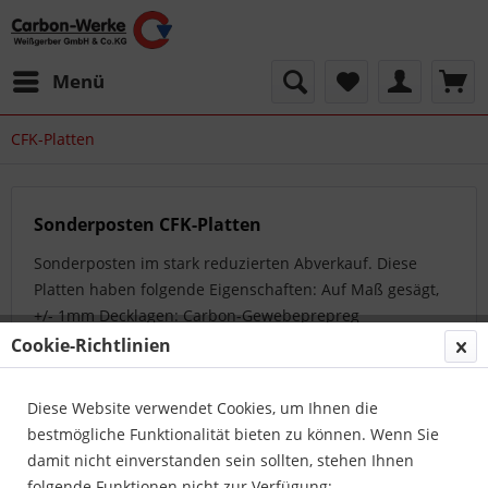
Menü
CFK-Platten
Sonderposten CFK-Platten
Sonderposten im stark reduzierten Abverkauf. Diese
Platten haben folgende Eigenschaften: Auf Maß gesägt,
+/- 1mm Decklagen: Carbon-Gewebeprepreg
Innenlagen:...
mehr erfahren »
Cookie-Richtlinien
Diese Website verwendet Cookies, um Ihnen die
Topseller
bestmögliche Funktionalität bieten zu können. Wenn Sie
damit nicht einverstanden sein sollten, stehen Ihnen
folgende Funktionen nicht zur Verfügung: