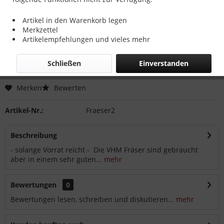
91,94 € *
Artikel in den Warenkorb legen
Merkzettel
inkl. MwSt.
zzgl. Versandkosten
Artikelempfehlungen und vieles mehr
Sofort versandfertig, Lieferzeit ca. 1-3 Werktage
Schließen
Einverstanden
In den
Warenkorb
Merken
Bewerten
Artikel-Nr.:
Fraeser2
Beschreibung
- solange Vorrat reicht - Die VHM Fräser sind gebraucht
aber in einem sehr guten...
mehr
Bewertungen
0
Bewertungen lesen, schreiben und diskutieren...
mehr