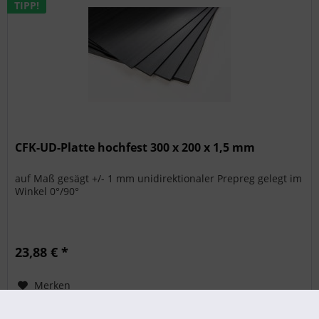
TIPP!
CFK-UD-Platte hochfest 300 x 200 x 1,5 mm
auf Maß gesägt +/- 1 mm unidirektionaler Prepreg gelegt im
Winkel 0°/90°
23,88 € *
Merken