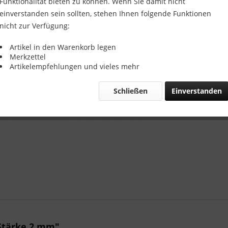
Größe:
Funktionalität bieten zu können. Wenn Sie damit nicht
einverstanden sein sollten, stehen Ihnen folgende Funktionen
nicht zur Verfügung:
Artikel in den Warenkorb legen
Merkzettel
Artikelempfehlungen und vieles mehr
Vergleic
Schließen
Einverstanden
Artikel-Nr.:
Stärke 2 mm"