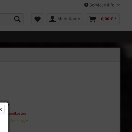
Service/Hilfe
Mein Konto
0,00 € *
€ *
l. Versandkosten
 2 - 3 Werktage