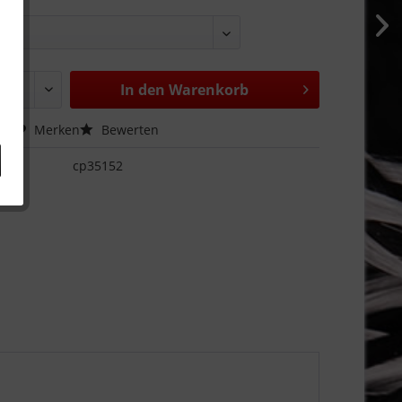
In den
Warenkorb
hen
Merken
Bewerten
cp35152