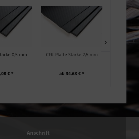
Stärke 0,5 mm
CFK-Platte Stärke 2,5 mm
CFK-Platt
,08 € *
ab 34,63 € *
ab 5
Anschrift