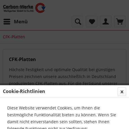
Menü
CFK-Platten
CFK-Platten
Höchste Festigkeit und optimale Qualität bei günstigen
Preisen zeichnen unsere ausschließlich in Deutschland
produzierten CFK-Platten aus. Für die Fertigung unserer
Platten werden überwiegend...
mehr erfahren »
Cookie-Richtlinien
Diese Website verwendet Cookies, um Ihnen die
Topseller
bestmögliche Funktionalität bieten zu können. Wenn Sie
damit nicht einverstanden sein sollten, stehen Ihnen
folgende Funktionen nicht zur Verfügung: