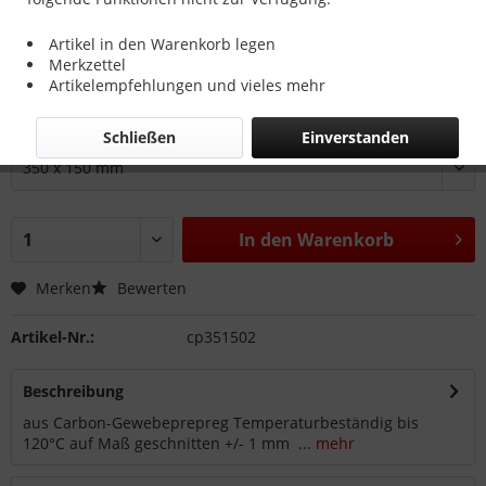
8,45 € *
Artikel in den Warenkorb legen
inkl. MwSt.
zzgl. Versandkosten
Merkzettel
Lieferzeit 2 - 3 Werktage
Artikelempfehlungen und vieles mehr
Größe:
Schließen
Einverstanden
In den
Warenkorb
Merken
Bewerten
Artikel-Nr.:
cp351502
Beschreibung
aus Carbon-Gewebeprepreg Temperaturbeständig bis
120°C auf Maß geschnitten +/- 1 mm ...
mehr