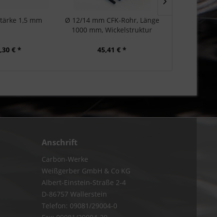
Stärke 1,5 mm
Ø 12/14 mm CFK-Rohr, Länge
CFK-Platte
1000 mm, Wickelstruktur
,30 € *
45,41 € *
ab 
Anschrift
Carbon-Werke
Weißgerber GmbH & Co KG
Albert-Einstein-Straße 2-4
D-86757 Wallerstein
Telefon: 09081/29004-0