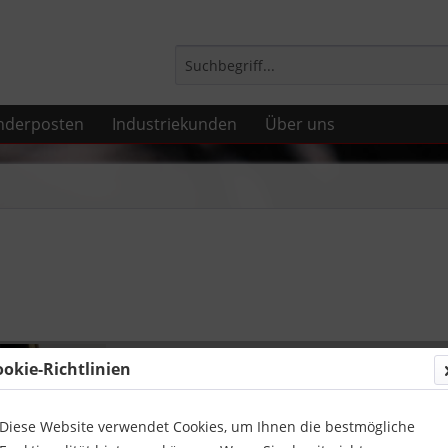
nderposten
Industriekunden
Über uns
46,33 
ookie-Richtlinien
inkl. MwSt.
zzg
Lieferung
Diese Website verwendet Cookies, um Ihnen die bestmögliche