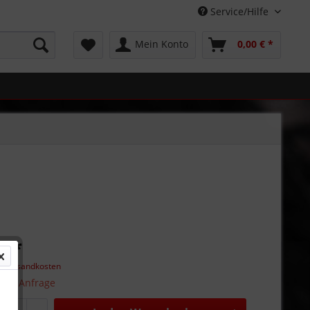
Service/Hilfe
Mein Konto
0,00 € *
€ *
l. Versandkosten
 auf Anfrage