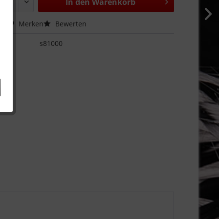
In den
Warenkorb
hen
Merken
Bewerten
s81000