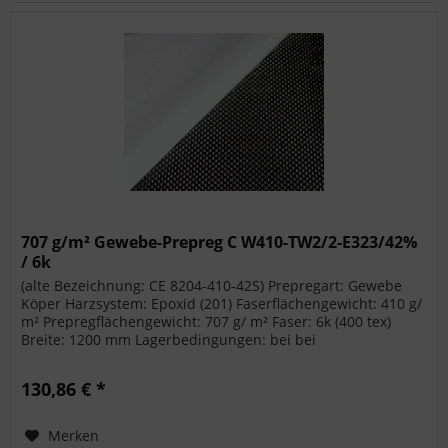
707 g/m² Gewebe-Prepreg C W410-TW2/2-E323/42%
/ 6k
(alte Bezeichnung: CE 8204-410-42S) Prepregart: Gewebe
Köper Harzsystem: Epoxid (201) Faserflächengewicht: 410 g/
m² Prepregflächengewicht: 707 g/ m² Faser: 6k (400 tex)
Breite: 1200 mm Lagerbedingungen: bei bei
Raumtemperatur, 3 Monate...
130,86 € *
Merken