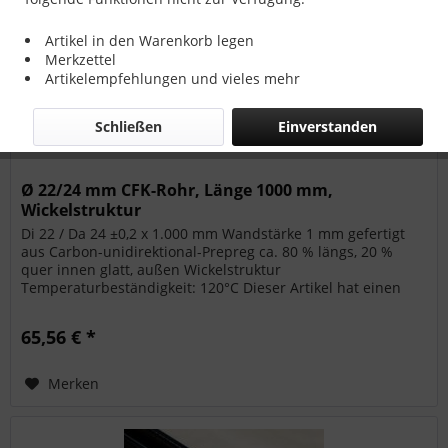
Artikel in den Warenkorb legen
Merkzettel
Artikelempfehlungen und vieles mehr
Schließen
Einverstanden
Ø 22/24 mm CFK-Rohr, Länge 1000 mm,
Wickelstruktur
Di 22 / Da 24 ±0,2 x 1.000 mm Wandstärke 1 mm gefertigt
aus Carbon-unidirektional-Prepreg ca. 80 % längs, 20 %
quer innen glatt, außen Wickelstruktur
Temperaturbeständigkeit: 120°C Dieser Artikel hat einen
Paket-Übermaß-Aufschlag bei den...
65,56 € *
Merken