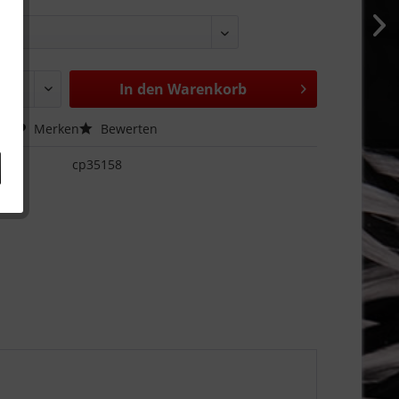
In den
Warenkorb
hen
Merken
Bewerten
cp35158