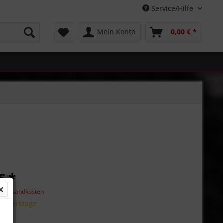
Service/Hilfe
Mein Konto
0,00 € *
€ *
l. Versandkosten
 5 Werktage