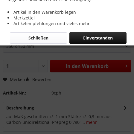
87,69 € *
Artikel in den Warenkorb legen
inkl. MwSt.
zzgl. Versandkosten
Merkzettel
Lieferung auf Anfrage
Artikelempfehlungen und vieles mehr
Größe:
Schließen
Einverstanden
In den
Warenkorb
Merken
Bewerten
Artikel-Nr.:
9cph
Beschreibung
auf Maß geschnitten +/- 1 mm Stärke +/- 0,3 mm aus
Carbon-unidirektional-Prepreg 0°/90°...
mehr