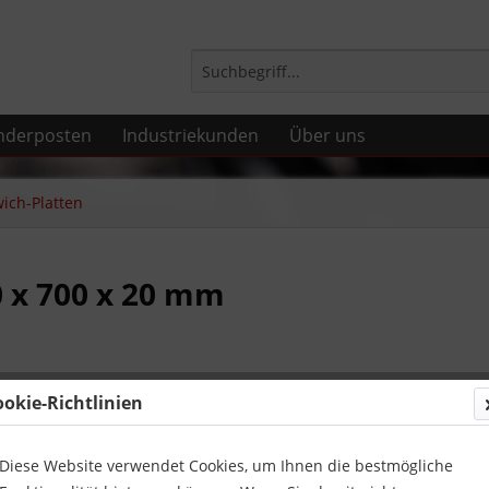
nderposten
Industriekunden
Über uns
ich-Platten
 x 700 x 20 mm
571,80
ookie-Richtlinien
inkl. MwSt.
zzg
Lieferzeit
Diese Website verwendet Cookies, um Ihnen die bestmögliche