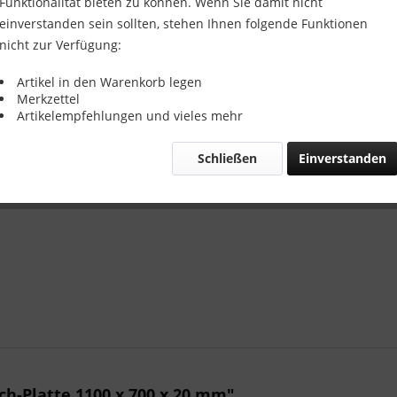
CFK-Decklag
Funktionalität bieten zu können. Wenn Sie damit nicht
einverstanden sein sollten, stehen Ihnen folgende Funktionen
nicht zur Verfügung:
Artikel in den Warenkorb legen
Merkzettel
Artikelempfehlungen und vieles mehr
Vergleic
Schließen
Einverstanden
Artikel-Nr.:
h-Platte 1100 x 700 x 20 mm"