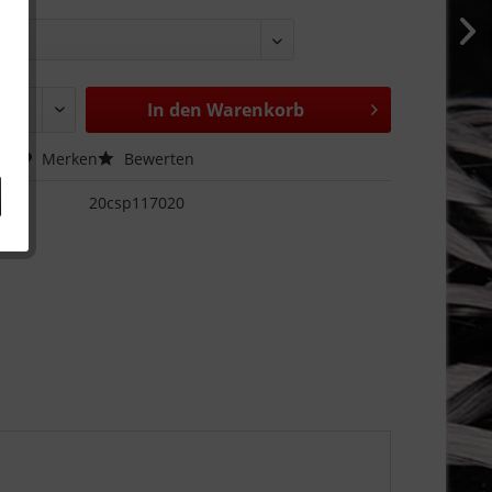
en:
In den
Warenkorb
hen
Merken
Bewerten
20csp117020