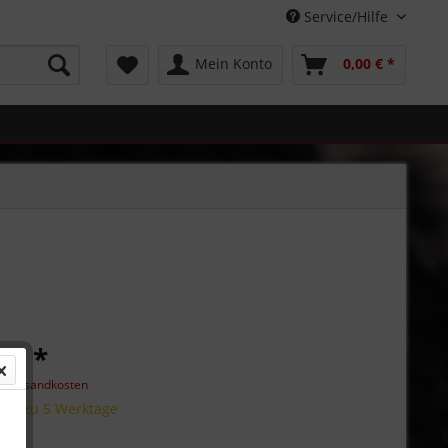
Service/Hilfe
Mein Konto
0,00 € *
 € *
l. Versandkosten
 bis zu 5 Werktage