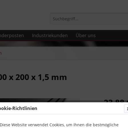
nderposten
Industriekunden
Über uns
n
00 x 200 x 1,5 mm
23,88 
ookie-Richtlinien
inkl. MwSt.
zzg
Sofort ver
Diese Website verwendet Cookies, um Ihnen die bestmögliche