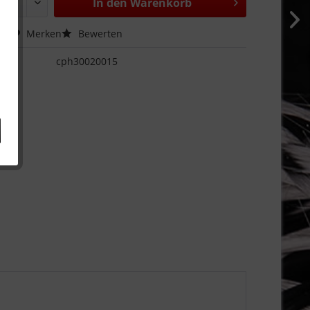
In den
Warenkorb
hen
Merken
Bewerten
cph30020015