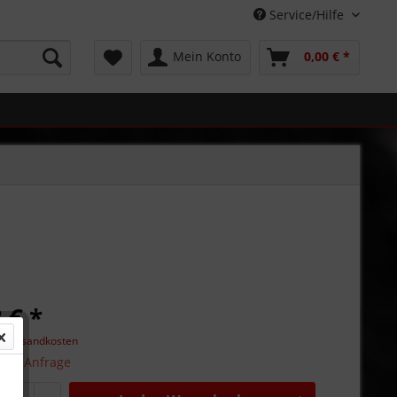
Service/Hilfe
Mein Konto
0,00 € *
 € *
l. Versandkosten
 auf Anfrage