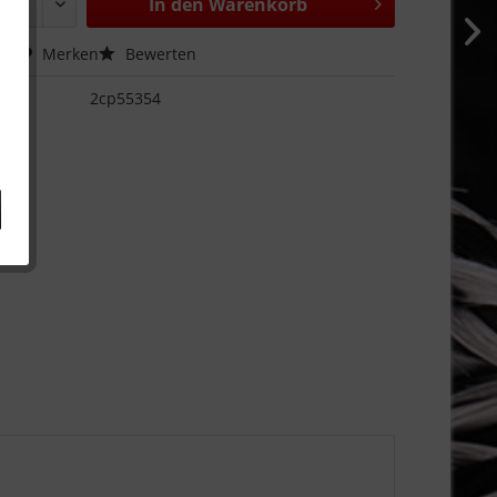
In den
Warenkorb
hen
Merken
Bewerten
2cp55354