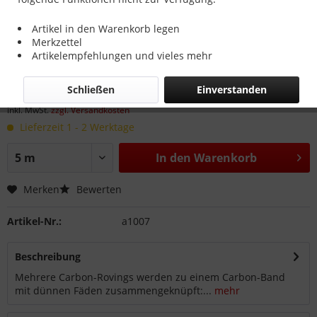
Menge
Stückpreis
Artikel in den Warenkorb legen
Merkzettel
ab
5
7,71 € *
Artikelempfehlungen und vieles mehr
ab
250
6,45 € *
Schließen
Einverstanden
inkl. MwSt.
zzgl. Versandkosten
Lieferzeit 1 - 2 Werktage
In den
Warenkorb
Merken
Bewerten
Artikel-Nr.:
a1007
Beschreibung
Mehrere Carbon-Rovings werden zu einem Carbon-Band
mit dünnen Fäden zusammengeknüpft:...
mehr